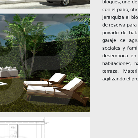
bloques, uno de
con el patio, ot
jerarquiza el b
de reserva para 
privado de habi
garaje se agr
sociales y famil
desemboca en un
habitaciones, b
terraza. Mater