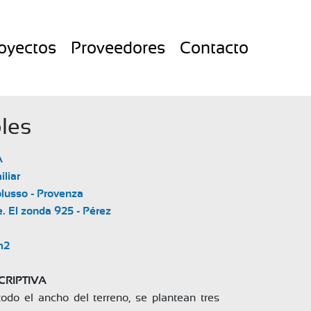
oyectos
Proveedores
Contacto
les


liar

usso - Provenza

 El zonda 925 - Pérez

m2 
RIPTIVA
do el ancho del terreno, se plantean tres 